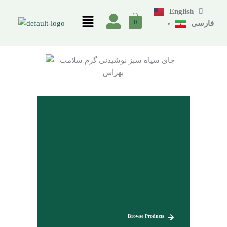
Skip
English
Menu
to
0
فارسی
content
Browse Products