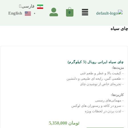
رش
فارسی
فهرست
ه
0
English
حتوا
چای سیاه
چای سیاه ایرانی رویال (5 کیلوگرم)
مزیت‌ها:
– کیفیت بالا و عطر و طعم غنی
– طعمی گس، رایحه ای طبیعی و دلنشین
– تجربه‌ای خاص از نوشیدن چای
کاربردها:
– مهمانی‌های رسمی
– سرو در کافه و رستوران های لوکس
– لذت بردن در لحظات ویژه
تومان
5,350,000