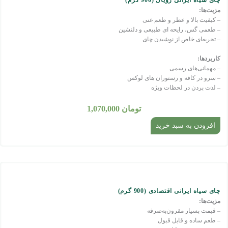
چای سیاه ایرانی رویال (900 گرم)
مزیت‌ها:
– کیفیت بالا و عطر و طعم غنی
– طعمی گس، رایحه ای طبیعی و دلنشین
– تجربه‌ای خاص از نوشیدن چای
کاربردها:
– مهمانی‌های رسمی
– سرو در کافه و رستوران های لوکس
– لذت بردن در لحظات ویژه
تومان
1,070,000
افزودن به سبد خرید
چای سیاه ایرانی اقتصادی (900 گرم)
مزیت‌ها:
– قیمت بسیار مقرون‌به‌صرفه
– طعم ساده و قابل قبول