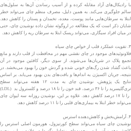
با رادیکال‌های آزاد مقابله کرده و از آسیب رساندن آن‌ها به سلول‌های
سالم جلوگیری می‌کند. به همین دلیل، مصرف منظم چای می‌تواند خطر
ابتلا به سرطان‌هایی مانند پوست، معده، تخمدان و پستان را کاهش دهد.
شایان ذکر است که یک مطالعه در اروگوئه نشان داده نوشیدن چای، حتی
در میان افراد سیگاری، می‌تواند ریسک ابتلا به سرطان ریه را کاهش دهد.
۳. تقویت عملکرد قلب از خواص چای سیاه
فلاونوئیدهای موجود در چای نقشی مهم در محافظت از قلب دارند و مانع
تجمع پلاک در شریان‌ها می‌شوند. از سوی دیگر، کافئین موجود در آن
باعث گشاد شدن رگ‌های خونی شده و گردش خون را بهبود می‌بخشد. در
نتیجه، جریان اکسیژن به اندام‌ها و بافت‌های بدن بهبود می‌یابد. بر اساس
نتایج یک پژوهش، نوشیدن چای به مدت ۱۲ هفته می‌تواند سطح
تری‌گلیسرید را تا ۳۶ درصد، قند خون را تا ۱۸ درصد و کلسترول بد (LDL)
را تا ۱۷ درصد کاهش دهد. علاوه بر این، نوشیدن روزانه سه لیوان چای
می‌تواند خطر ابتلا به بیماری‌های قلبی را تا ۱۱ درصد کاهش دهد.
۴. آرامش‌بخش و کاهش‌دهنده استرس
نوشیدن چای سیاه می‌تواند سطح کورتیزول، هورمون اصلی استرس را
کاهش دهد و آن را در محدوده‌ای متعادل نگه دارد. علاوه بر این، وجود