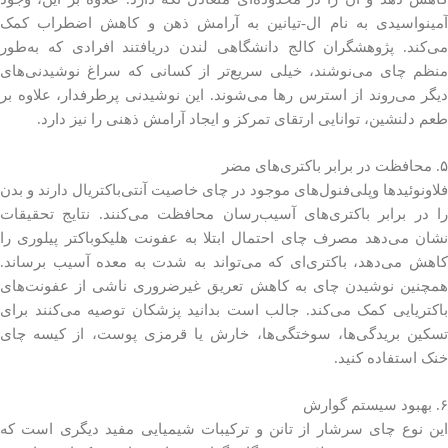
آمینواسیدی به نام ال-تیانین به آرامش ذهن و کاهش اضطراب کمک
می‌کند. پژوهشگران کالج دانشگاهی لندن دریافتند افرادی که به‌طور
منظم چای می‌نوشند، خیلی سریع‌تر از کسانی که سراغ نوشیدنی‌های
دیگر می‌روند از استرس رها می‌شوند. این نوشیدنی پرطرفدار، علاوه بر
طعم دلنشین، توانایی ارتقای تمرکز و ایجاد آرامش ذهنی را نیز دارد.
۵. محافظت در برابر باکتری‌های مضر
فلاونوئیدها وپلی‌فنول‌های موجود در چای خاصیت آنتی‌باکتریال دارند و بدن
را در برابر باکتری‌های آسیب‌رسان محافظت می‌کنند. نتایج تحقیقات
نشان می‌دهد مصرف چای احتمال ابتلا به عفونت هلیکوباکتر پیلوری را
کاهش می‌دهد، باکتری‌ای که می‌تواند به شدت به معده آسیب برساند.
همچنین نوشیدن چای به کاهش تعریق غیرضروری ناشی از عفونت‌های
باکتریایی کمک می‌کند. جالب است بدانید پزشکان توصیه می‌کنند برای
تسکین بریدگی‌ها، سوختگی‌ها، خارش یا قرمزی پوست، از کیسه چای
خنک استفاده کنید.
۶. بهبود سیستم گوارش
این نوع چای سرشار از تانن و ترکیبات شیمیایی مفید دیگری است که