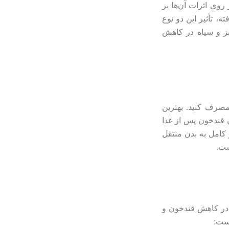
روی اثرات آن‌ها بر
 تأثیر این دو نوع
ز و سیاه در کاهش
د که روزانه ۲-۳ فنجان چای سیاه مصرف کنید. بهترین
ن قندخون پس از غذا
 کامل به بدن منتقل
شت.
د در کاهش قندخون و
است: